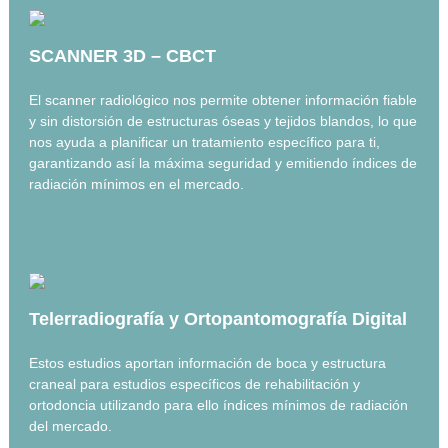
a
u
e
H
SCANNER 3D – CBCT
s
o
p
r
e
El scanner radiológico nos permite obtener información fiable
c
t
y sin distorsión de estructuras óseas y tejidos blandos, lo que
a
z
nos ayuda a planificar un tratamiento específico para ti,
i
K
l
garantizando así la máxima seguridad y emitiendo índices de
i
radiación mínimos en el mercado.
l
z
i
a
n
d
a
i
e
k
n
a
c
Telerradiografía y Ortopantomografía Digital
i
r
u
Estos estudios aportan información de boca y estructura
g
craneal para estudios específicos de rehabilitación y
í
ortodoncia utilizando para ello índices mínimos de radiación
a
del mercado.
e