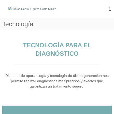
S
a
C
C
l
l
l
í
t
í
Tecnología
n
a
n
i
r
c
i
a
a
c
l
D
TECNOLOGÍA PARA EL
c
a
e
n
o
D
DIAGNÓSTICO
t
n
e
a
t
n
l
e
e
t
n
n
Disponer de aparatología y tecnología de última generación nos
a
i
L
permite realizar diagnósticos más precisos y exactos que
l
a
d
garantizan un tratamiento seguro.
r
o
O
r
g
a
u
b
e
i
t
z
z