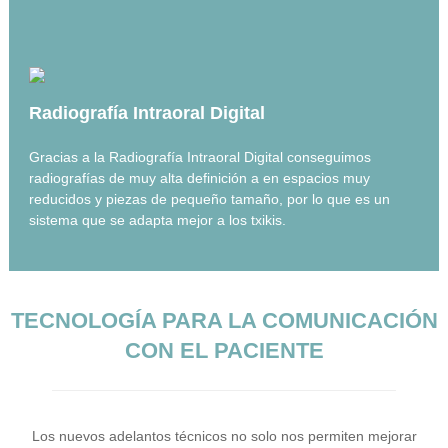
i
m
p
l
a
n
t
Radiografía Intraoral Digital
o
l
Gracias a la Radiografía Intraoral Digital conseguimos
o
radiografías de muy alta definición a en espacios muy
g
reducidos y piezas de pequeño tamaño, por lo que es un
í
a
sistema que se adapta mejor a los txikis.
d
e
n
t
a
TECNOLOGÍA PARA LA COMUNICACIÓN
l
CON EL PACIENTE
Los nuevos adelantos técnicos no solo nos permiten mejorar